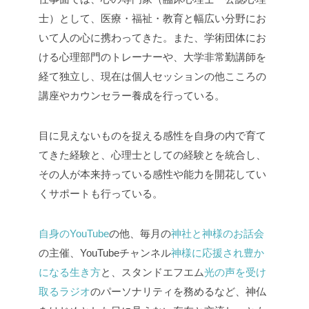
士）として、医療・福祉・教育と幅広い分野にお
いて人の心に携わってきた。また、学術団体にお
ける心理部門のトレーナーや、大学非常勤講師を
経て独立し、現在は個人セッションの他こころの
講座やカウンセラー養成を行っている。
目に見えないものを捉える感性を自身の内で育て
てきた経験と、心理士としての経験とを統合し、
その人が本来持っている感性や能力を開花してい
くサポートも行っている。
自身のYouTube
の他、毎月の
神社と神様のお話会
の主催、YouTubeチャンネル
神様に応援され豊か
になる生き方
と、スタンドエフエム
光の声を受け
取るラジオ
のパーソナリティを務めるなど、神仏