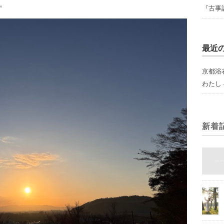
。
『古事
最近
京都浴
わたし –
新着