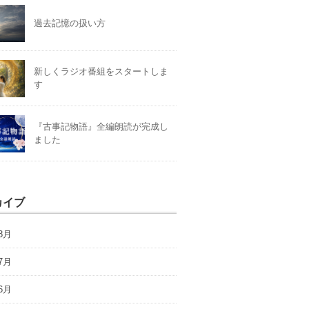
過去記憶の扱い方
新しくラジオ番組をスタートしま
す
『古事記物語』全編朗読が完成し
ました
カイブ
8月
7月
6月