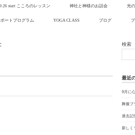
.9.26 start こころのレッスン
神社と神様のお話会
光
サポートプログラム
YOGA CLASS
ブログ
プ
と
検索
最近
9月に
舞服ブ
過去記
新しく