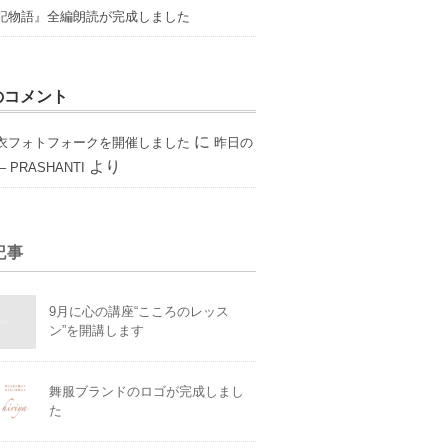
記物語』全編朗読が完成しました
のコメント
に
衣フォトフォークを開催しました
昨日の
より
 PRASHANTI
記事
9月に心の講座“こころのレッス
ン”を開講します
舞服ブランドのロゴが完成しまし
た