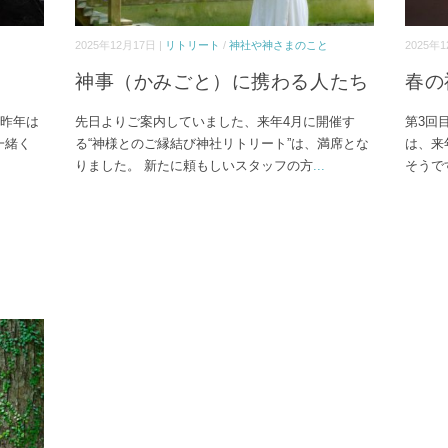
2025年12月17日 |
リトリート
/
神社や神さまのこと
2025年1
神事（かみごと）に携わる人たち
春の
。 昨年は
先日よりご案内していました、来年4月に開催す
第3回
一緒く
る“神様とのご縁結び神社リトリート”は、満席とな
は、来
りました。 新たに頼もしいスタッフの方
...
そうです