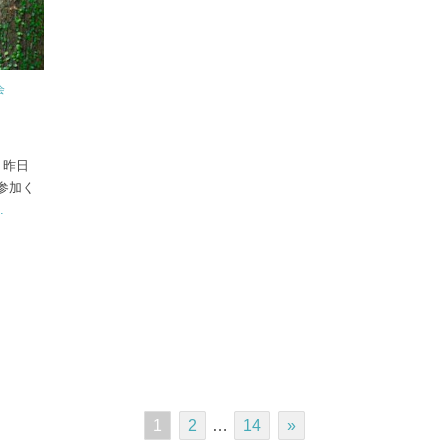
会
 昨日
参加く
.
1
2
…
14
»