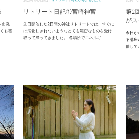
2026年04月29日 |
リトリート
/
神社や神さまのこと
2026年0
峰
リトリート日記①宮崎神宮
第2
がス
を出発
先日開催した2日間の神社リトリートでは、すぐに
しくも雲
は消化しきれないようなとても濃密なものを受け
今日か
取って帰ってきました。 各場所でエネルギ
...
る講座
催して