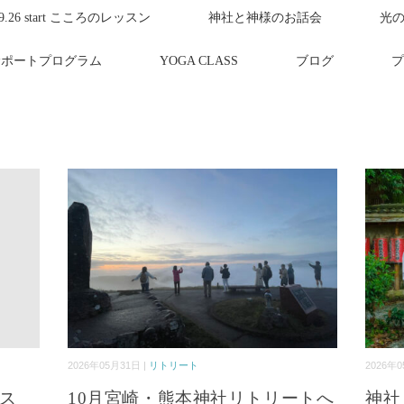
.9.26 start こころのレッスン
神社と神様のお話会
光
サポートプログラム
YOGA CLASS
ブログ
プ
2026年05月31日 |
リトリート
2026年0
ッス
10月宮崎・熊本神社リトリートへ
神社