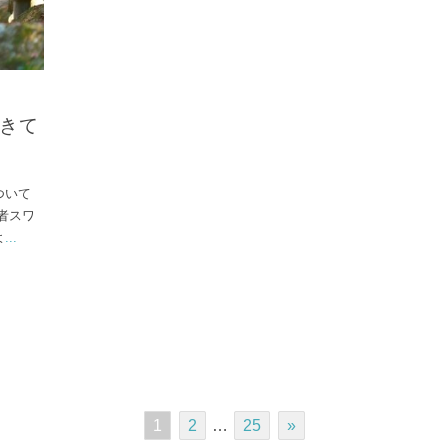
きて
ついて
者スワ
よ
...
1
2
…
25
»