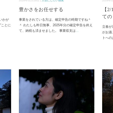
2026年02月28日 |
大切にしたい感覚
2026年0
豊かさをお任せする
【2
ての
いかが
事業をされている方は、確定申告の時期ですね＾
”ことに
＾ わたしも昨日無事、2025年分の確定申告を終え
立春が
て、納税も済ませました。 事業収支は
...
がお過
トへの