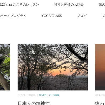
.9.26 start こころのレッスン
神社と神様のお話会
光
サポートプログラム
YOGA CLASS
ブログ
プ
2026年04月03日 |
大切にしたい感覚
2026年0
日本人の精神性
終わ