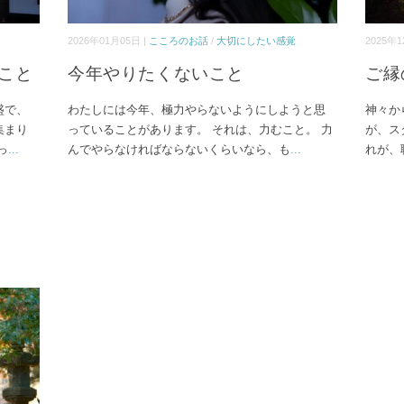
2026年01月05日 |
こころのお話
/
大切にしたい感覚
2025年1
こと
今年やりたくないこと
ご縁
盛で、
わたしには今年、極力やらないようにしようと思
神々か
集まり
っていることがあります。 それは、力むこと。 力
が、ス
っ
...
んでやらなければならないくらいなら、も
...
れが、