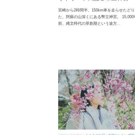
宮崎から2時間半、150km車を走らせたど
た、阿蘇の山深くにある幣立神宮。 15,00
前、縄文時代の草創期という途方
...