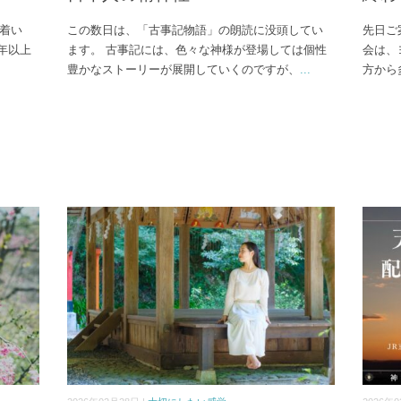
り着い
この数日は、「古事記物語」の朗読に没頭してい
先日ご
0年以上
ます。 古事記には、色々な神様が登場しては個性
会は、
豊かなストーリーが展開していくのですが、
...
方から