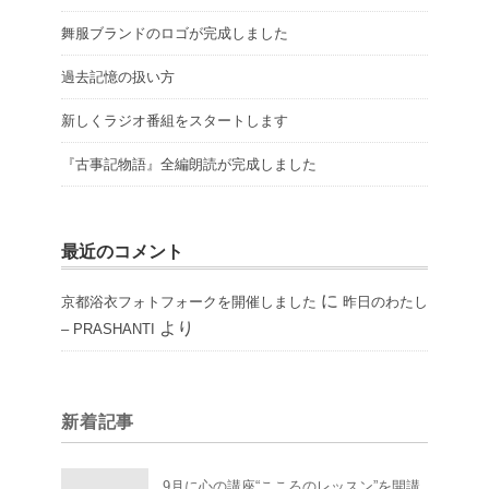
舞服ブランドのロゴが完成しました
過去記憶の扱い方
新しくラジオ番組をスタートします
『古事記物語』全編朗読が完成しました
最近のコメント
に
京都浴衣フォトフォークを開催しました
昨日のわたし
より
– PRASHANTI
新着記事
9月に心の講座“こころのレッスン”を開講